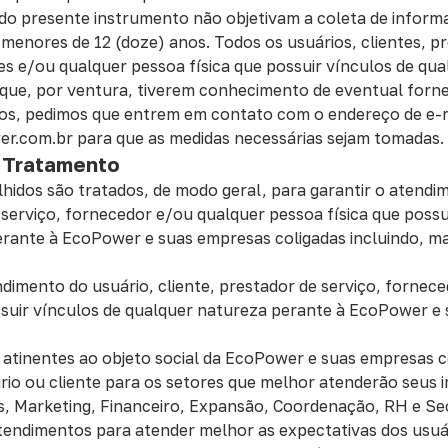
s do presente instrumento não objetivam a coleta de infor
 menores de 12 (doze) anos. Todos os usuários, clientes, p
es e/ou qualquer pessoa física que possuir vínculos de qu
que, por ventura, tiverem conhecimento de eventual forne
duos, pedimos que entrem em contato com o endereço de e-
r.com.br para que as medidas necessárias sejam tomadas.
o Tratamento
lhidos são tratados, de modo geral, para garantir o atendi
 serviço, fornecedor e/ou qualquer pessoa física que possu
rante à EcoPower e suas empresas coligadas incluindo, ma
ndimento do usuário, cliente, prestador de serviço, fornec
ssuir vínculos de qualquer natureza perante à EcoPower e
os atinentes ao objeto social da EcoPower e suas empresas c
ário ou cliente para os setores que melhor atenderão seus 
s, Marketing, Financeiro, Expansão, Coordenação, RH e Sec
atendimentos para atender melhor as expectativas dos usuár