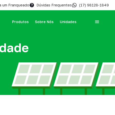
a um Franqueado
Dúvidas Frequentes
(17) 98128-1849
Produtos
Sobre Nós
Unidades
idade
Notícias
Explore nossas notícias e amplie seu
ão de
conhecimento sobre energia solar!