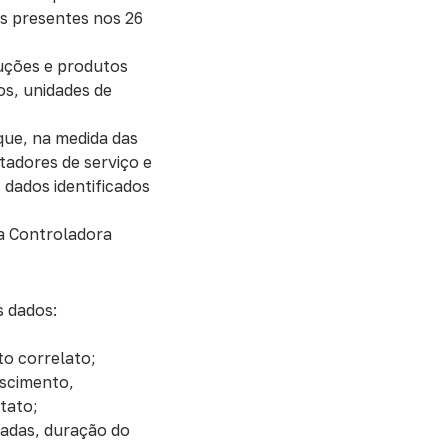
os presentes nos 26
luções e produtos
os, unidades de
que, na medida das
tadores de serviço e
 dados identificados
a Controladora
s dados:
to correlato;
ascimento,
tato;
sadas, duração do