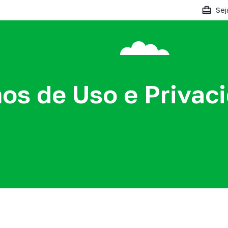
Sej
os de Uso e Privac
etos
Pessoas
ê descobre o futuro da
Explore oportunidades
solar em nossos projetos!
emocionantes em nossa seç
carreiras. Seja um Ecolover!