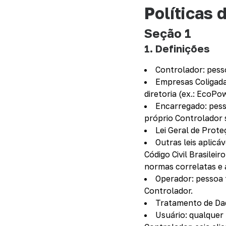
Políticas 
Seção 1
1. Definições
Controlador: pesso
Empresas Coligada
diretoria (ex.: EcoP
Encarregado: pess
próprio Controlador 
Lei Geral de Prote
Outras leis aplicáv
Código Civil Brasile
normas correlatas e a
Operador: pessoa 
Controlador.
Tratamento de Dad
Usuário: qualquer