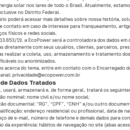
ergia solar nos lares de todo o Brasil. Atualmente, estam
nclusive no Distrito Federal.
ário poderá acessar mais detalhes sobre nossa história, so
de contato em caso de interesse para franqueamento, artig
s físicos e redes sociais.
 13.853/19, a EcoPower será a controladora dos dados em 
s diretamente com seus usuários, clientes, parceiros, pres
cas realizar a coleta, uso, armazenamento e tratamento dos
ificáveis ou anonimizados.
es acerca do tema, entre em contato com o Encarregado d
 canal: privacidade@ecopower.com.br
o de Dados Tratados
 usará, armazenará e, de forma geral, tratará os seguinte
ação nominal: nome civil e/ou nome social;
icação documental: “RG”, “CPF”, “CNH” e/ou outro documen
qualificação: endereço residencial ou profissional, data de n
eço de e-mail, número de telefone e demais dados para con
ão da experiência: hábitos de navegação no site (abas aces