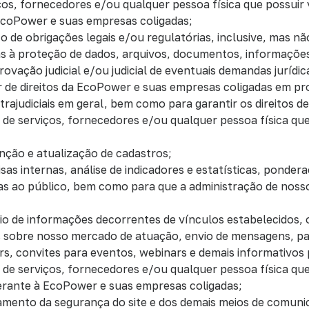
ços, fornecedores e/ou qualquer pessoa física que possuir
EcoPower e suas empresas coligadas;
 de obrigações legais e/ou regulatórias, inclusive, mas nã
s à proteção de dados, arquivos, documentos, informações
rovação judicial e/ou judicial de eventuais demandas jurídic
ar de direitos da EcoPower e suas empresas coligadas em pro
trajudiciais em geral, bem como para garantir os direitos d
s de serviços, fornecedores e/ou qualquer pessoa física qu
enção e atualização de cadastros;
quisas internas, análise de indicadores e estatísticas, ponder
s ao público, bem como para que a administração de noss
vio de informações decorrentes de vínculos estabelecidos,
s sobre nosso mercado de atuação, envio de mensagens, par
rs, convites para eventos, webinars e demais informativos 
s de serviços, fornecedores e/ou qualquer pessoa física que
erante à EcoPower e suas empresas coligadas;
ramento da segurança do site e dos demais meios de comunic