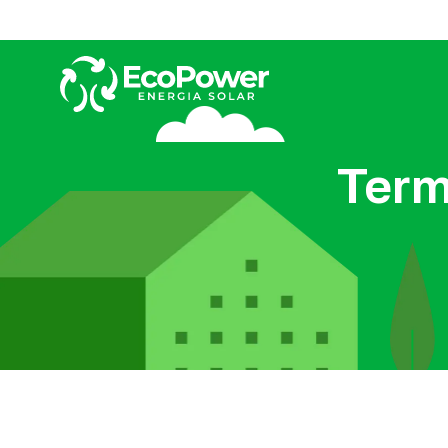
Term
Sustentabilidade
Proj
Nosso compromisso é com a
Aqui voc
sustentabilidade.
energia 