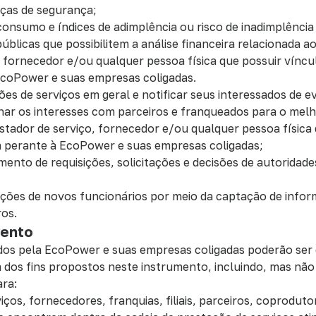
ças de segurança;
e consumo e índices de adimplência ou risco de inadimplênc
blicas que possibilitem a análise financeira relacionada ao 
, fornecedor e/ou qualquer pessoa física que possuir víncu
EcoPower e suas empresas coligadas.
ções de serviços em geral e notificar seus interessados de e
ar os interesses com parceiros e franqueados para o mel
estador de serviço, fornecedor e/ou qualquer pessoa física
a perante à EcoPower e suas empresas coligadas;
rimento de requisições, solicitações e decisões de autoridade
tações de novos funcionários por meio da captação de info
ros.
mento
dos pela EcoPower e suas empresas coligadas poderão ser
a dos fins propostos neste instrumento, incluindo, mas não 
ra:
viços, fornecedores, franquias, filiais, parceiros, coprodut