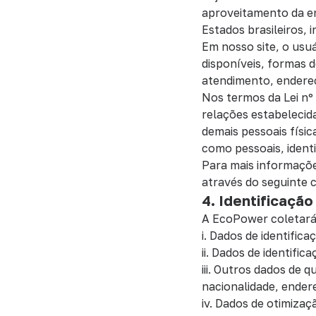
aproveitamento da en
Estados brasileiros, i
Em nosso site, o usu
disponíveis, formas 
atendimento, endereço
Nos termos da Lei nº
relações estabelecida
demais pessoais físi
como pessoais, ident
Para mais informaçõ
através do seguinte
4. Identificaçã
A EcoPower coletará,
i. Dados de identific
ii. Dados de identif
iii. Outros dados de 
nacionalidade, ender
iv. Dados de otimizaç