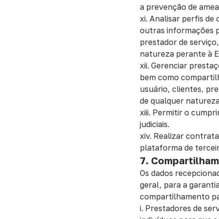
a prevenção de amea
xi. Analisar perfis d
outras informações pú
prestador de serviço
natureza perante à 
xii. Gerenciar presta
bem como compartilh
usuário, clientes, pr
de qualquer naturez
xiii. Permitir o cump
judiciais.
xiv. Realizar contra
plataforma de tercei
7. Compartilha
Os dados recepciona
geral, para a garanti
compartilhamento pa
i. Prestadores de ser