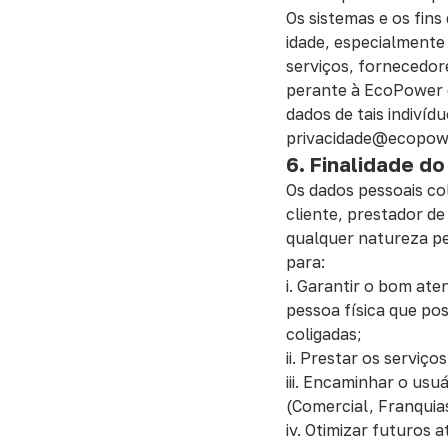
Os sistemas e os fin
idade, especialmente
serviços, fornecedor
perante à EcoPower 
dados de tais indiví
privacidade@ecopowe
6. Finalidade d
Os dados pessoais co
cliente, prestador de
qualquer natureza pe
para:
i. Garantir o bom ate
pessoa física que po
coligadas;
ii. Prestar os serviç
iii. Encaminhar o usu
(Comercial, Franquia
iv. Otimizar futuros 