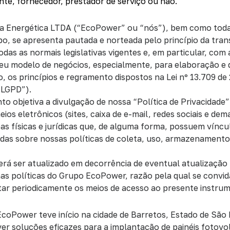
ente, fornecedor, prestador de serviço ou não.
ia Energética LTDA (“EcoPower” ou “nós”), bem como tod
o, se apresenta pautada e norteada pelo princípio da tran
das as normais legislativas vigentes e, em particular, co
seu modelo de negócios, especialmente, para elaboração e 
 os princípios e regramento dispostos na Lei nº 13.709 de 
“LGPD”).
o objetiva a divulgação de nossa “Política de Privacidade”
ios eletrônicos (sites, caixa de e-mail, redes sociais e dema
s físicas e jurídicas que, de alguma forma, possuem vínc
das sobre nossas políticas de coleta, uso, armazenamento
á ser atualizado em decorrência de eventual atualização l
s políticas do Grupo EcoPower, razão pela qual se convid
tar periodicamente os meios de acesso ao presente instru
coPower teve início na cidade de Barretos, Estado de São
ver soluções eficazes para a implantação de painéis fotovo