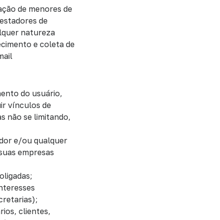
mação de menores de
restadores de
alquer natureza
cimento e coleta de
mail
mento do usuário,
ir vínculos de
s não se limitando,
edor e/ou qualquer
 suas empresas
oligadas;
interesses
retarias);
ios, clientes,