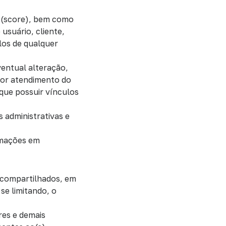
ia (score), bem como
usuário, cliente,
los de qualquer
ventual alteração,
hor atendimento do
 que possuir vínculos
s administrativas e
rmações em
 compartilhados, em
se limitando, o
ores e demais