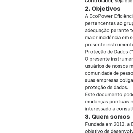
Controlador, seja cli
2. Objetivos
A EcoPower Eficiênc
pertencentes ao grup
adequação perante to
maior incidência em 
presente instrumento,
Proteção de Dados (
O presente instrument
usuários de nossos me
comunidade de pessoa
suas empresas coliga
proteção de dados.
Este documento poder
mudanças pontuais na
interessado a consul
3. Quem somos
Fundada em 2013, a E
objetivo de desenvol