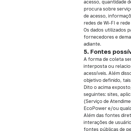
acesso, quantidade d
procura sobre serviç
de acesso, informaçõe
redes de Wi-FI e rede
Os dados utilizados p
fornecedores e demai
adiante.
5. Fontes possí
A forma de coleta ser
interposta ou relac
acessíveis. Além diss
objetivo definido, t
Dito o acima exposto
seguintes: sites, ap
(Serviço de Atendime
EcoPower e/ou qualqu
Além das fontes diret
interações de usuári
fontes públicas de p