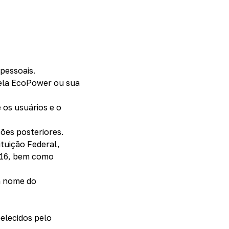
pessoais.
pela EcoPower ou sua
 os usuários e o
ções posteriores.
ituição Federal,
2016, bem como
m nome do
elecidos pelo