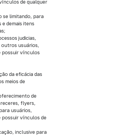
 vínculos de qualquer
o se limitando, para
 e demais itens
as;
cessos judicias,
e outros usuários,
e possuir vínculos
ação da eficácia das
os meios de
 oferecimento de
eceres, flyers,
para usuários,
 possuir vínculos de
ação, inclusive para