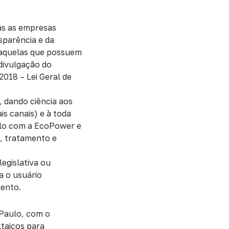
as as empresas
sparência e da
m aquelas que possuem
divulgação do
2018 – Lei Geral de
, dando ciência aos
is canais) e à toda
ulo com a EcoPower e
, tratamento e
egislativa ou
a o usuário
mento.
 Paulo, com o
ltaicos para