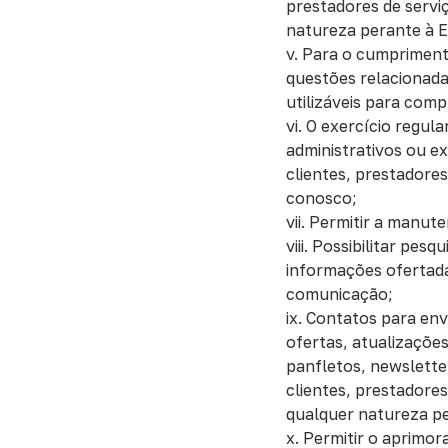
prestadores de servi
natureza perante à 
v. Para o cumprimento
questões relacionada
utilizáveis para comp
vi. O exercício regul
administrativos ou ex
clientes, prestadore
conosco;
vii. Permitir a manut
viii. Possibilitar pes
informações ofertada
comunicação;
ix. Contatos para en
ofertas, atualizaçõe
panfletos, newslette
clientes, prestadore
qualquer natureza p
x. Permitir o aprimo