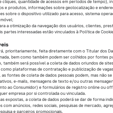
e cliques, quantidade de acessos em períodos de tempo), 
os e produtos, informações sobre geolocalização e endereç
s sobre o dispositivo utilizado para acesso, sistema opera
 móvel;
ara a otimização da navegação dos usuários, clientes, pres
s partes interessadas estão vinculados à Política de Cooki
veis
á, prioritariamente, feita diretamente com o Titular dos D
ionada, bem como também podem ser colhidos por fontes p
o, também será possível a coleta de dados oriundos de site
ais como plataformas de contratação e publicização de vaga
, as fontes de coleta de dados pessoais podem, mas não se 
licativos, e-mails, mensagens de texto e/ou outras mensage
nto ao Consumidor) e formulários de registro online ou off
er empresa por si controlada ou vinculada.
as expostas, a coleta de dados poderá se dar de forma indi
os com anúncios, redes sociais, pesquisas de mercado, agr
esquisa e parceiros promocionais.