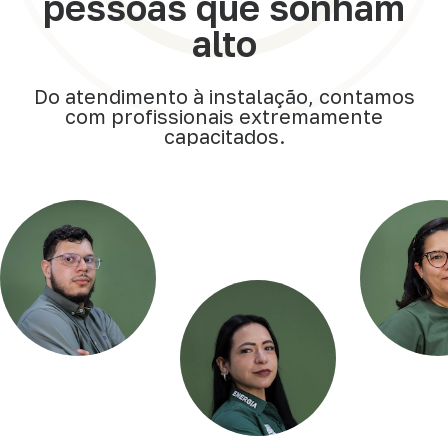
pessoas que sonham
alto
Sobre Nós
Do atendimento à instalação, contamos
com profissionais extremamente
Conheça nossa jornada e história inspiradora.
capacitados.
Unidades
Explore nossas unidades e descubra nossa presença
pelo Brasil.