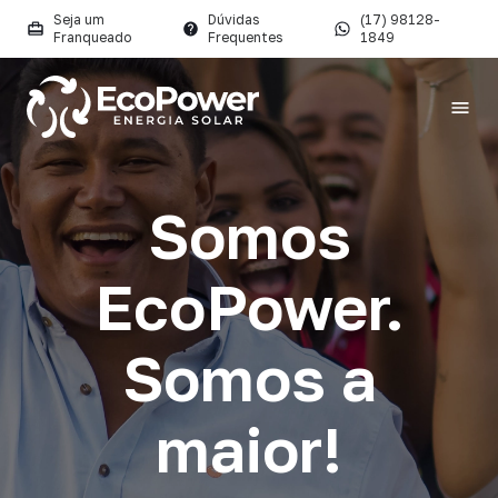
Seja um
Dúvidas
(17) 98128-
Franqueado
Frequentes
1849
Somos
Sustentabilidade
Nosso compromisso é com a sustentabilidade.
EcoPower.
Somos a
Projetos
Aqui você descobre o futuro da energia solar em
maior!
nossos projetos!