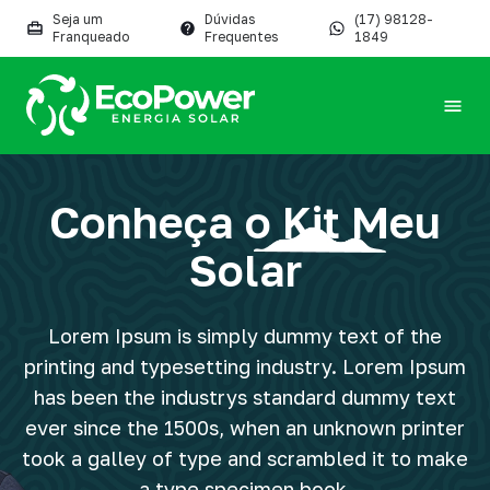
Seja um
Dúvidas
(17) 98128-
Franqueado
Frequentes
1849
Conheça o Kit Meu
Sustentabilidade
Solar
Nosso compromisso é com a sustentabilidade.
Lorem Ipsum is simply dummy text of the
printing and typesetting industry. Lorem Ipsum
Projetos
has been the industrys standard dummy text
Aqui você descobre o futuro da energia solar em
ever since the 1500s, when an unknown printer
nossos projetos!
took a galley of type and scrambled it to make
a type specimen book.