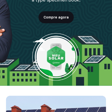
Pessoas
Compre agora
Explore oportunidades emocionantes em nossa
seção de carreiras. Seja um Ecolover!
Notícias
Explore nossas notícias e amplie seu conhecimento
sobre energia solar!
Produtos
Descubra o que há de mais inovador no mercado de
energia solar.